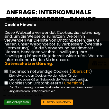
ANFRAGE: INTERKOMUNALE
ZUSAMMENARBEIT - BAUHOF
Cookie Hinweis
Diese Webseite verwendet Cookies, die notwendig
sind, um die Webseite zu nutzen. Weiterhin
verwenden wir Dienste von Drittanbietern, die uns
helfen, unser Webangebot zu verbessern (Website-
Optmierung). Für die Verwendung bestimmter
Homepage des CDU Stadtverbandes Neckarsteinach
Dienste, benötigen wir Ihre Einwilligung. Ihre
Einwilligung können Sie jederzeit widerrufen. Weitere
Informationen finden Sie in unserer
Datenschutzerklärung
.
Technisch notwendige Cookies (
Übersicht
)
Impressum
Datenschutz
Kontakt
Die notwendigen Cookies werden allein für den
ordnungsgemäßen Gebrauch der Webseite benötigt.
Cookies von Drittanbietern (
Übersicht
)
Zur Optimierung unserer Webseite binden wir Dienste und
©2026 CDU Stadtverband
Angebote von Drittanbietern ein.
Neckarsteinach | Alle Rechte
vorbehalten.
Alle akzeptieren
Auswahl speichern