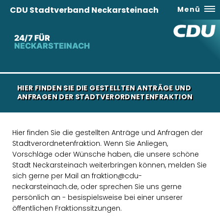
CDU Stadtverband Neckarsteinach
Menü
24/7 FÜR
NECKARSTEINACH
HIER FINDEN SIE DIE GESTELLTEN ANTRÄGE UND
ANFRAGEN DER STADTVERORDNETENFRAKTION
Hier finden Sie die gestellten Anträge und Anfragen der
Stadtverordnetenfraktion. Wenn Sie Anliegen,
Vorschläge oder Wünsche haben, die unsere schöne
Stadt Neckarsteinach weiterbringen können, melden Sie
sich gerne per Mail an fraktion@cdu-
neckarsteinach.de, oder sprechen Sie uns gerne
persönlich an - besispielsweise bei einer unserer
öffentlichen Fraktionssitzungen.