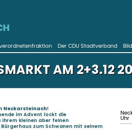
CH
verordnetenfraktion
Der CDU Stadtverband
Bil
MARKT AM 2+3.12 20
n Neckarsteinach
!
Neck
nende im Advent lockt die
Uhr
 ihrem kleinen aber feinen
 Bürgerhaus zum Schwanen mit seinem