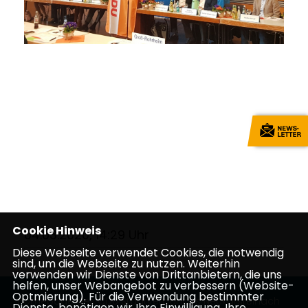
Cookie Hinweis
04.03.2020, 14:29 Uhr
Diese Webseite verwendet Cookies, die notwendig
sind, um die Webseite zu nutzen. Weiterhin
verwenden wir Dienste von Drittanbietern, die uns
helfen, unser Webangebot zu verbessern (Website-
Optmierung). Für die Verwendung bestimmter
Homepage des CDU Stadtverbandes Neckarsteinach
Dienste, benötigen wir Ihre Einwilligung. Ihre