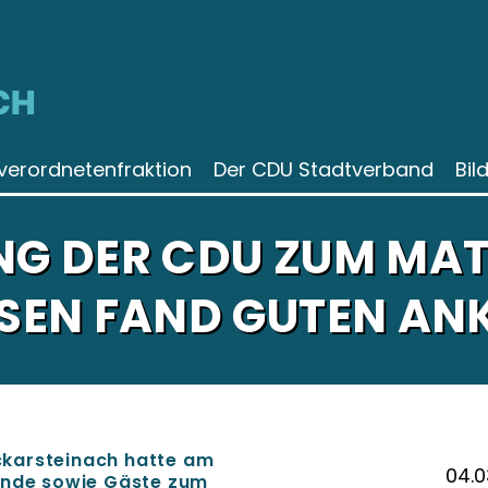
CH
verordnetenfraktion
Der CDU Stadtverband
Bil
NG DER CDU ZUM MAT
EN FAND GUTEN AN
karsteinach hatte am
04.0
eunde sowie Gäste zum