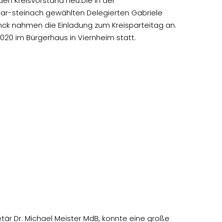
den Kreisvorstand neu.Die in der
ar-steinach gewählten Delegierten Gabriele
nck nahmen die Einladung zum Kreisparteitag an.
20 im Bürgerhaus in Viernheim statt.
etär Dr. Michael Meister MdB, konnte eine große