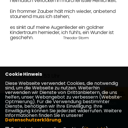
heimatlich verlocken
in märchenstille Herrlichkeit.
Ein frommer Zauber hält mich wieder, anbetend
staunend muss ich stehen;
es sinkt auf meine Augenlieder ein goldner
Kindertraum hernieder,
ich fühl’s, ein Wunder ist
geschehn.
Theodor Storm
Cookie Hinweis
23.12.2020, 13:53 Uhr
Diese Webseite verwendet Cookies, die notwendig
sind, um die Webseite zu nutzen. Weiterhin
verwenden wir Dienste von Drittanbietern, die uns
helfen, unser Webangebot zu verbessern (Website-
Optmierung). Für die Verwendung bestimmter
Homepage des CDU Stadtverbandes Neckarsteinach
Dienste, benötigen wir Ihre Einwilligung. Ihre
Einwilligung können Sie jederzeit widerrufen. Weitere
Informationen finden Sie in unserer
Datenschutzerklärung
.