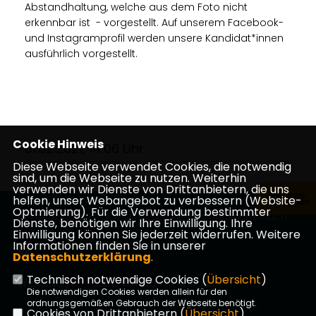
Abstandhaltung, welche aus dem Foto nicht
erkennbar ist - vorgestellt. Auf unserem Facebook-
und Instagramprofil werden unsere Kandidat*innen
ausführlich vorgestellt.
Cookie Hinweis
01.02.2021, 14:06 Uhr
Diese Webseite verwendet Cookies, die notwendig
sind, um die Webseite zu nutzen. Weiterhin
verwenden wir Dienste von Drittanbietern, die uns
helfen, unser Webangebot zu verbessern (Website-
Optmierung). Für die Verwendung bestimmter
Homepage des CDU Stadtverbandes Neckarsteinach
Dienste, benötigen wir Ihre Einwilligung. Ihre
Einwilligung können Sie jederzeit widerrufen. Weitere
Informationen finden Sie in unserer
Datenschutzerklärung
.
Technisch notwendige Cookies (
Übersicht
)
Impressum
Datenschutz
Kontakt
Die notwendigen Cookies werden allein für den
ordnungsgemäßen Gebrauch der Webseite benötigt.
Cookies von Drittanbietern (
Übersicht
)