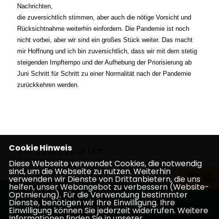
Nachrichten,
die zuversichtlich stimmen, aber auch
die nötige Vorsicht und
Rücksichtnahme
weiterhin einfordern. Die Pandemie
ist noch
nicht vorbei, aber wir sind ein
großes Stück weiter. Das macht
mir
Hoffnung und ich bin zuversichtlich, dass
wir mit dem stetig
steigenden Impftempo
und der Aufhebung der Priorisierung ab
Juni Schritt für Schritt zu einer Normalität
nach der Pandemie
zurückkehren werden.
Cookie Hinweis
27.05.2021, 20:21 Uhr
Diese Webseite verwendet Cookies, die notwendig
sind, um die Webseite zu nutzen. Weiterhin
verwenden wir Dienste von Drittanbietern, die uns
helfen, unser Webangebot zu verbessern (Website-
Optmierung). Für die Verwendung bestimmter
Homepage des CDU Stadtverbandes Neckarsteinach
Dienste, benötigen wir Ihre Einwilligung. Ihre
Einwilligung können Sie jederzeit widerrufen. Weitere
Informationen finden Sie in unserer