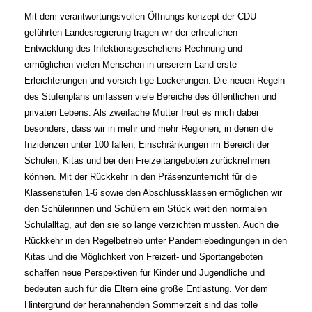
Mit dem
verantwor
tungsvollen
Öffnungs
-
konzept
der CDU-
geführten Landesregierung
tragen wir der erfreulichen
Entwicklung
des Infektionsgeschehens Rechnung und
ermöglichen vielen Menschen in unserem
Land erste
Erleichterungen und vorsich
-
tige Lockerungen. Die neuen Regeln
des
Stufenplans umfassen viele Bereiche des
öffentlichen und
privaten Lebens.
Als zweifache Mutter freut es mich
dabei
besonders, dass wir in mehr und
mehr Regionen, in denen die
Inzidenzen
unter 100 fallen, Einschränkungen im
Bereich der
Schulen, Kitas und bei den
Freizeitangeboten zurücknehmen
können.
Mit der Rückkehr in den Präsenzunterricht
für die
Klassenstufen 1-6 sowie den
Abschlussklassen ermöglichen wir
den
Schülerinnen und Schülern ein Stück
weit den normalen
Schulalltag, auf
den sie so lange verzichten mussten.
Auch die
Rückkehr in den Regelbetrieb
unter Pandemiebedingungen in den
Kitas und die Möglichkeit von Freizeit-
und Sportangeboten
schaffen neue
Perspektiven für Kinder und Jugendliche
und
bedeuten auch für die Eltern eine
große Entlastung.
Vor dem
Hintergrund der herannahenden
Sommerzeit sind das tolle